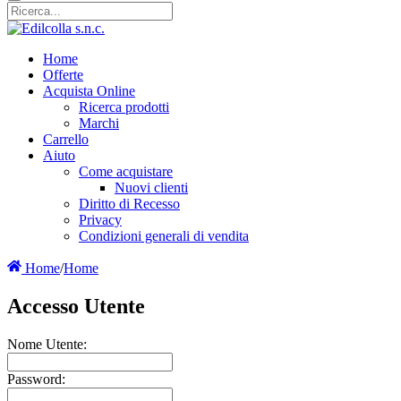
Home
Offerte
Acquista Online
Ricerca prodotti
Marchi
Carrello
Aiuto
Come acquistare
Nuovi clienti
Diritto di Recesso
Privacy
Condizioni generali di vendita
Home
/
Home
Accesso Utente
Nome Utente:
Password: