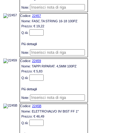
22457
FASC.TA STRING 16-18 100PZ
€ 19,22
Più dettagli
22459
TAPPI RIPARAT. 4,5MM 100PZ
€ 5,83
Più dettagli
2245B
ELETTROVALVO 9V BIST FF 1"
€ 46,49