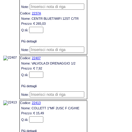
2237A
CENTR BLUET/WIFI 12ST C/TR
€ 265,03
Più dettagli
22407
VALVOLA DI DRENAGGIO 1/2
€ 7,92
Più dettagli
22413
COLLETT 1"MF 2USC F C/GHIE
€ 15,49
Più dettagli