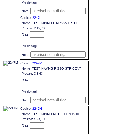
Più dettagli
2247L
TEST MP/RO F MPSS530 SIDE
€ 15,70
Più dettagli
2247M
TESTINA ANG FISSO STR CENT
€ 3,43
Più dettagli
2247N
TEST MP/RO M HT1000 90/210
€ 23,19