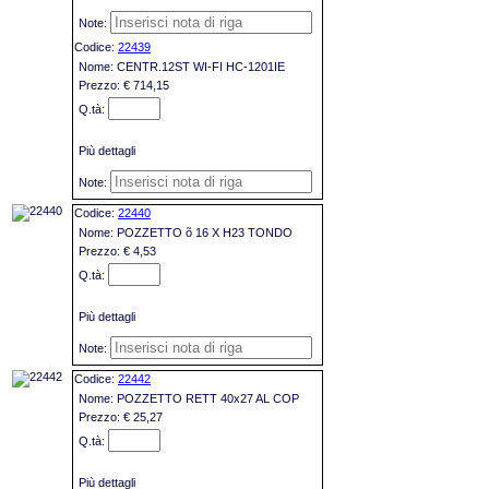
22439
CENTR.12ST WI-FI HC-1201IE
€ 714,15
Più dettagli
22440
POZZETTO õ 16 X H23 TONDO
€ 4,53
Più dettagli
22442
POZZETTO RETT 40x27 AL COP
€ 25,27
Più dettagli