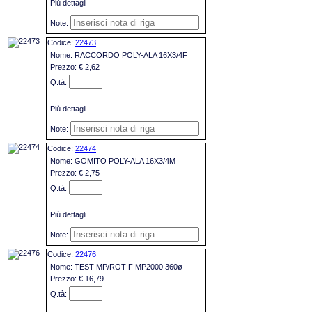
Più dettagli
22473
RACCORDO POLY-ALA 16X3/4F
€ 2,62
Più dettagli
22474
GOMITO POLY-ALA 16X3/4M
€ 2,75
Più dettagli
22476
TEST MP/ROT F MP2000 360ø
€ 16,79