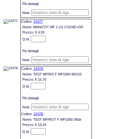
Più dettagli
22477
MANICOT MF 1.1/2 C/GHIE+OR
€ 4,93
Più dettagli
2247A
TEST MP/RO F MP1000 90/210
€ 15,70
Più dettagli
2247B
TEST MP/ROT F MP1000 360ø
€ 16,43