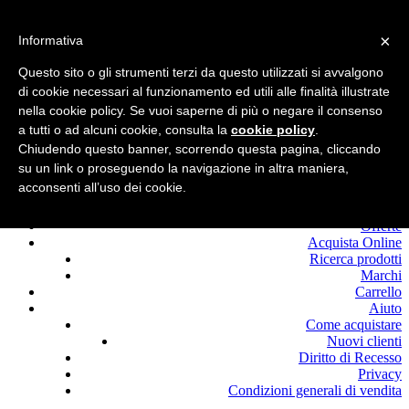
Benvenuto in
Edilcolla!
×
Informativa
Chiamaci : +39.0525
420464
Questo sito o gli strumenti terzi da questo utilizzati si avvalgono
di cookie necessari al funzionamento ed utili alle finalità illustrate
Registrati
nella cookie policy. Se vuoi saperne di più o negare il consenso
Login
a tutti o ad alcuni cookie, consulta la
cookie policy
.
Chiudendo questo banner, scorrendo questa pagina, cliccando
su un link o proseguendo la navigazione in altra maniera,
acconsenti all’uso dei cookie.
Home
Offerte
Acquista Online
Ricerca prodotti
Marchi
Carrello
Aiuto
Come acquistare
Nuovi clienti
Diritto di Recesso
Privacy
Condizioni generali di vendita