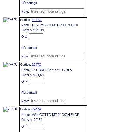
Più dettagli
2247O
TEST MP/RO M HT2000 90/210
€ 23,19
Più dettagli
2247Q
92 GOMITI M2"X2"F GIREV
€ 11,58
Più dettagli
2247R
MANICOTTO MF 2" C/GHIE+OR
€ 7,54