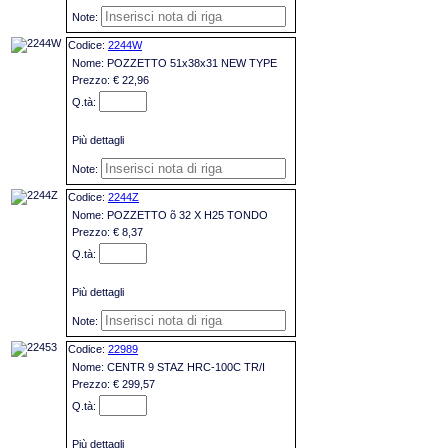
2244W
POZZETTO 51x38x31 NEW TYPE
€ 22,96
Più dettagli
2244Z
POZZETTO õ 32 X H25 TONDO
€ 8,37
Più dettagli
22989
CENTR 9 STAZ HRC-100C TR/I
€ 299,57
Più dettagli