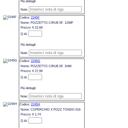
Più dettagli
2245F
POZZETTO C/RUB SF. 1/2MF
€ 22,68
Più dettagli
2245G
POZZETTO C/RUB SF. 3/4M
€ 27,99
Più dettagli
2245H
COPERCHIO X POZZ TONDO õ16
€ 1,74