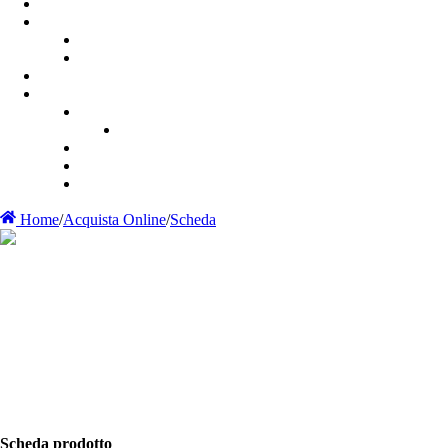
Home
/
Acquista Online
/
Scheda
Scheda prodotto