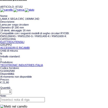
ARTICOLO:
87152
Nome:
LAMA X SEGA CIRC 190MM 24D
Descrizione:
Lama per sega circolare
Diametro Ø 190 mm
18 denti, alesaggio 16 mm
Compatibile con i seguenti modelli di seghe circolari RYOBI:
EWS1266HG / RWS1250-G / RWS1400-K / RWS1600-K
CATEGORIA
ELETTROUTENSILI
GRUPPO
ACCESSORI E RICAMBI
Unità di misura:
N
Imballo standard:
1
Produttore:
TECHTRONIC INDUSTRIES ITALIA
Codice fornitore:
5132002580
Disponibilità:
Al momento non disponibile
Prezzo:
€ 21,80
Quantità:
Note: