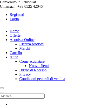
Benvenuto in Edilcolla!
Chiamaci : +39.0525 420464
Registrati
Login
Home
Offerte
Acquista Online
Ricerca prodotti
Marchi
Carrello
Aiuto
Come acquistare
Nuovi clienti
Diritto di Recesso
Privacy
Condizioni generali di vendita