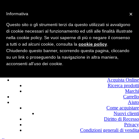
Benvenuto in
Edilcolla!
×
Chiamaci : +39.0525
Informativa
420464
Questo sito o gli strumenti terzi da questo utilizzati si avvalgono
Registrati
di cookie necessari al funzionamento ed utili alle finalità illustrate
Login
nella cookie policy. Se vuoi saperne di più o negare il consenso
a tutti o ad alcuni cookie, consulta la
cookie policy
.
Chiudendo questo banner, scorrendo questa pagina, cliccando
su un link o proseguendo la navigazione in altra maniera,
acconsenti all’uso dei cookie.
Home
Offerte
Acquista Online
Ricerca prodotti
Marchi
Carrello
Aiuto
Come acquistare
Nuovi clienti
Diritto di Recesso
Privacy
Condizioni generali di vendita