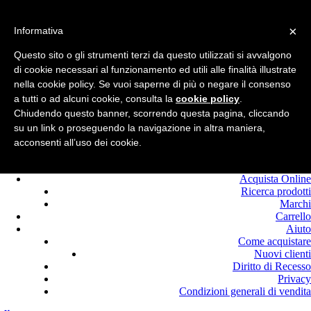
Benvenuto in
Edilcolla!
×
Chiamaci : +39.0525
Informativa
420464
Questo sito o gli strumenti terzi da questo utilizzati si avvalgono
Registrati
di cookie necessari al funzionamento ed utili alle finalità illustrate
Login
nella cookie policy. Se vuoi saperne di più o negare il consenso
a tutti o ad alcuni cookie, consulta la
cookie policy
.
Chiudendo questo banner, scorrendo questa pagina, cliccando
su un link o proseguendo la navigazione in altra maniera,
acconsenti all’uso dei cookie.
Home
Offerte
Acquista Online
Ricerca prodotti
Marchi
Carrello
Aiuto
Come acquistare
Nuovi clienti
Diritto di Recesso
Privacy
Condizioni generali di vendita