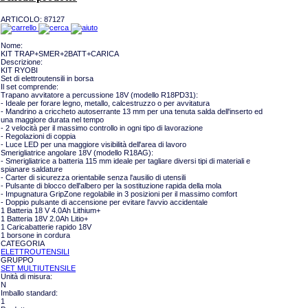
ARTICOLO:
87127
Nome:
KIT TRAP+SMER+2BATT+CARICA
Descrizione:
KIT RYOBI
Set di elettroutensili in borsa
Il set comprende:
Trapano avvitatore a percussione 18V (modello R18PD31):
- Ideale per forare legno, metallo, calcestruzzo o per avvitatura
- Mandrino a criccheto autoserrante 13 mm per una tenuta salda dell'inserto ed
una maggiore durata nel tempo
- 2 velocità per il massimo controllo in ogni tipo di lavorazione
- Regolazioni di coppia
- Luce LED per una maggiore visibilità dell'area di lavoro
Smerigliatrice angolare 18V (modello R18AG):
- Smerigliatrice a batteria 115 mm ideale per tagliare diversi tipi di materiali e
spianare saldature
- Carter di sicurezza orientabile senza l'ausilio di utensili
- Pulsante di blocco dell'albero per la sostituzione rapida della mola
- Impugnatura GripZone regolabile in 3 posizioni per il massimo comfort
- Doppio pulsante di accensione per evitare l'avvio accidentale
1 Batteria 18 V 4.0Ah Lithium+
1 Batteria 18V 2.0Ah Litio+
1 Caricabatterie rapido 18V
1 borsone in cordura
CATEGORIA
ELETTROUTENSILI
GRUPPO
SET MULTIUTENSILE
Unità di misura:
N
Imballo standard:
1