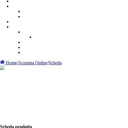
Home
/
Acquista Online
/
Scheda
Scheda prodotto