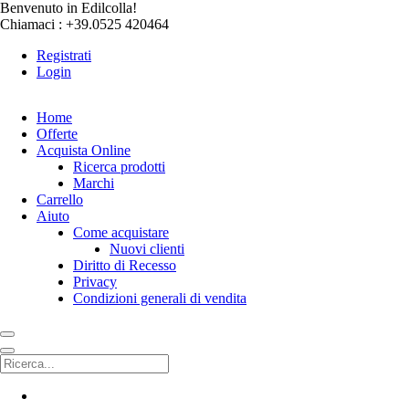
Benvenuto in Edilcolla!
Chiamaci : +39.0525 420464
Registrati
Login
Home
Offerte
Acquista Online
Ricerca prodotti
Marchi
Carrello
Aiuto
Come acquistare
Nuovi clienti
Diritto di Recesso
Privacy
Condizioni generali di vendita