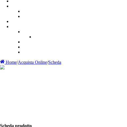
Home
/
Acquista Online
/
Scheda
Scheda prodotto