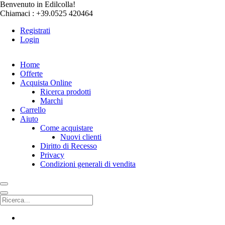
Benvenuto in Edilcolla!
Chiamaci : +39.0525 420464
Registrati
Login
Home
Offerte
Acquista Online
Ricerca prodotti
Marchi
Carrello
Aiuto
Come acquistare
Nuovi clienti
Diritto di Recesso
Privacy
Condizioni generali di vendita