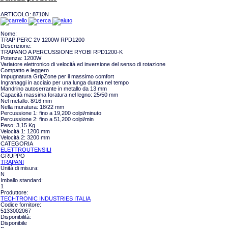
ARTICOLO:
8710N
Nome:
TRAP PERC 2V 1200W RPD1200
Descrizione:
TRAPANO A PERCUSSIONE RYOBI RPD1200-K
Potenza: 1200W
Variatore elettronico di velocità ed inversione del senso di rotazione
Compatto e leggero
Impugnatura GripZone per il massimo comfort
Ingranaggi in acciaio per una lunga durata nel tempo
Mandrino autoserrante in metallo da 13 mm
Capacità massima foratura nel legno: 25/50 mm
Nel metallo: 8/16 mm
Nella muratura: 18/22 mm
Percussione 1: fino a 19,200 colpi/minuto
Percussione 2: fino a 51,200 colpi/min
Peso: 3,15 Kg
Velocità 1: 1200 mm
Velocità 2: 3200 mm
CATEGORIA
ELETTROUTENSILI
GRUPPO
TRAPANI
Unità di misura:
N
Imballo standard:
1
Produttore:
TECHTRONIC INDUSTRIES ITALIA
Codice fornitore:
5133002067
Disponibilità:
Disponibile