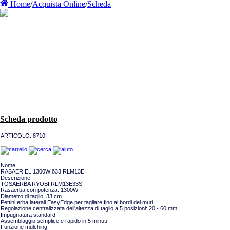
Home
/
Acquista Online
/
Scheda
Scheda prodotto
ARTICOLO:
8710I
Nome:
RASAER EL 1300W õ33 RLM13E
Descrizione:
TOSAERBA RYOBI RLM13E33S
Rasaerba con potenza: 1300W
Diametro di taglio: 33 cm
Pettini erba laterali EasyEdge per tagliare fino ai bordi dei muri
Regolazione centralizzata dell'altezza di taglio a 5 posizioni: 20 - 60 mm
Impugnatura standard
Assemblaggio semplice e rapido in 5 minuti
Funzione mulching