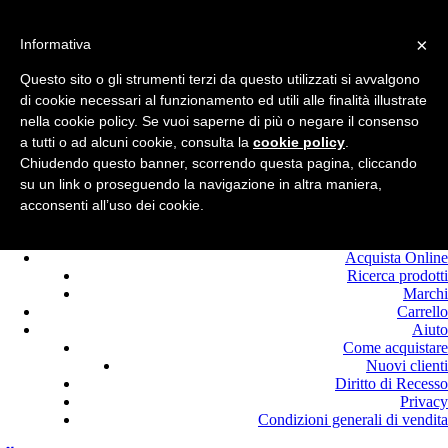
Benvenuto in
Edilcolla!
×
Chiamaci : +39.0525
Informativa
420464
Questo sito o gli strumenti terzi da questo utilizzati si avvalgono
Registrati
di cookie necessari al funzionamento ed utili alle finalità illustrate
Login
nella cookie policy. Se vuoi saperne di più o negare il consenso
a tutti o ad alcuni cookie, consulta la
cookie policy
.
Chiudendo questo banner, scorrendo questa pagina, cliccando
su un link o proseguendo la navigazione in altra maniera,
acconsenti all’uso dei cookie.
Home
Offerte
Acquista Online
Ricerca prodotti
Marchi
Carrello
Aiuto
Come acquistare
Nuovi clienti
Diritto di Recesso
Privacy
Condizioni generali di vendita