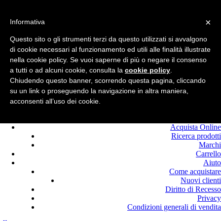
Benvenuto in
Edilcolla!
×
Chiamaci : +39.0525
Informativa
420464
Questo sito o gli strumenti terzi da questo utilizzati si avvalgono
Registrati
di cookie necessari al funzionamento ed utili alle finalità illustrate
Login
nella cookie policy. Se vuoi saperne di più o negare il consenso
a tutti o ad alcuni cookie, consulta la
cookie policy
.
Chiudendo questo banner, scorrendo questa pagina, cliccando
su un link o proseguendo la navigazione in altra maniera,
acconsenti all’uso dei cookie.
Home
Offerte
Acquista Online
Ricerca prodotti
Marchi
Carrello
Aiuto
Come acquistare
Nuovi clienti
Diritto di Recesso
Privacy
Condizioni generali di vendita