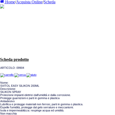
Home
/
Acquista Online
/
Scheda
Scheda prodotto
ARTICOLO:
09904
Nome:
SVITOL EASY SILIKON 200ML
Descrizione:
SILIKON SPRAY
Protezione impianti elettrici dall'umidità e dalla corrosione.
Protegge guarnizioni e parti in gomma e plastica
Antiadesivo
Lubrifica e protegge materiali non ferrosi, parti in gomma o plastica.
Espelle l'umidità, protegge dal gelo serrature e meccanismi.
Isola e impermeabilizza: respinge acqua ed umidità.
Non macchia