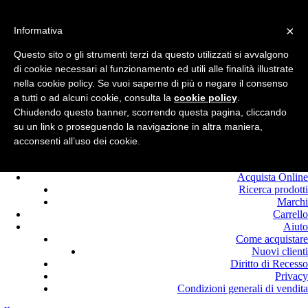
Benvenuto in
Edilcolla!
×
Chiamaci : +39.0525
Informativa
420464
Questo sito o gli strumenti terzi da questo utilizzati si avvalgono
Registrati
di cookie necessari al funzionamento ed utili alle finalità illustrate
Login
nella cookie policy. Se vuoi saperne di più o negare il consenso
a tutti o ad alcuni cookie, consulta la
cookie policy
.
Chiudendo questo banner, scorrendo questa pagina, cliccando
su un link o proseguendo la navigazione in altra maniera,
acconsenti all’uso dei cookie.
Home
Offerte
Acquista Online
Ricerca prodotti
Marchi
Carrello
Aiuto
Come acquistare
Nuovi clienti
Diritto di Recesso
Privacy
Condizioni generali di vendita