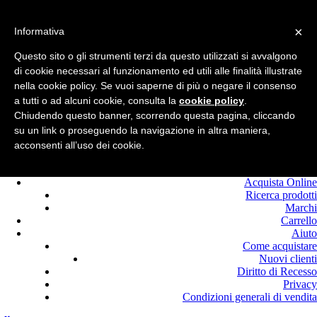
Benvenuto in
Edilcolla!
×
Chiamaci : +39.0525
Informativa
420464
Questo sito o gli strumenti terzi da questo utilizzati si avvalgono
Registrati
di cookie necessari al funzionamento ed utili alle finalità illustrate
Login
nella cookie policy. Se vuoi saperne di più o negare il consenso
a tutti o ad alcuni cookie, consulta la
cookie policy
.
Chiudendo questo banner, scorrendo questa pagina, cliccando
su un link o proseguendo la navigazione in altra maniera,
acconsenti all’uso dei cookie.
Home
Offerte
Acquista Online
Ricerca prodotti
Marchi
Carrello
Aiuto
Come acquistare
Nuovi clienti
Diritto di Recesso
Privacy
Condizioni generali di vendita