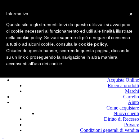
Benvenuto in
Edilcolla!
×
Chiamaci : +39.0525
Informativa
420464
Questo sito o gli strumenti terzi da questo utilizzati si avvalgono
Registrati
di cookie necessari al funzionamento ed utili alle finalità illustrate
Login
nella cookie policy. Se vuoi saperne di più o negare il consenso
a tutti o ad alcuni cookie, consulta la
cookie policy
.
Chiudendo questo banner, scorrendo questa pagina, cliccando
su un link o proseguendo la navigazione in altra maniera,
acconsenti all’uso dei cookie.
Home
Offerte
Acquista Online
Ricerca prodotti
Marchi
Carrello
Aiuto
Come acquistare
Nuovi clienti
Diritto di Recesso
Privacy
Condizioni generali di vendita