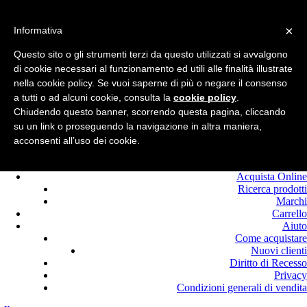
Benvenuto in
Edilcolla!
×
Chiamaci : +39.0525
Informativa
420464
Questo sito o gli strumenti terzi da questo utilizzati si avvalgono
Registrati
di cookie necessari al funzionamento ed utili alle finalità illustrate
Login
nella cookie policy. Se vuoi saperne di più o negare il consenso
a tutti o ad alcuni cookie, consulta la
cookie policy
.
Chiudendo questo banner, scorrendo questa pagina, cliccando
su un link o proseguendo la navigazione in altra maniera,
acconsenti all’uso dei cookie.
Home
Offerte
Acquista Online
Ricerca prodotti
Marchi
Carrello
Aiuto
Come acquistare
Nuovi clienti
Diritto di Recesso
Privacy
Condizioni generali di vendita